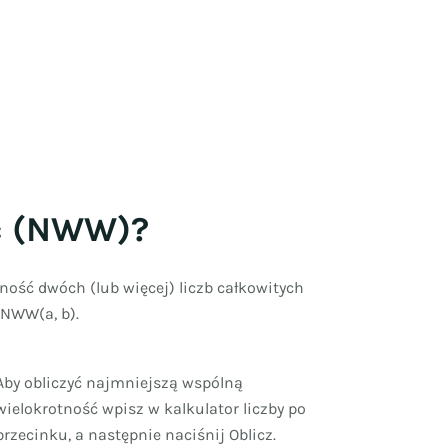
ść (NWW)?
ość dwóch (lub więcej) liczb całkowitych
 NWW(a, b).
Aby obliczyć najmniejszą wspólną
wielokrotność wpisz w kalkulator liczby po
przecinku, a następnie naciśnij Oblicz.