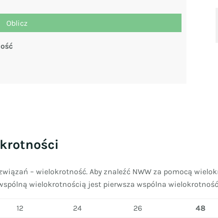
ność
krotności
związań – wielokrotność. Aby znaleźć NWW za pomocą wielokro
wspólną wielokrotnością jest pierwsza wspólna wielokrotność 
12
24
26
48