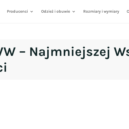
Producenci
Odzież i obuwie
Rozmiary i wymiary
C
WW – Najmniejszej W
ci