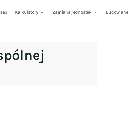
zas
Kalkulatory
Zamiana jednostek
Budowlane
spólnej