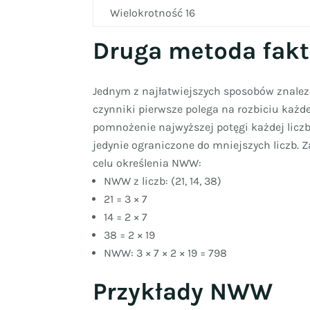
Wielokrotność 16
Druga metoda fakt
Jednym z najłatwiejszych sposobów znalezi
czynniki pierwsze polega na rozbiciu każde
pomnożenie najwyższej potęgi każdej liczb
jedynie ograniczone do mniejszych liczb. 
celu określenia NWW:
NWW z liczb: (21, 14, 38)
21 = 3 × 7
14 = 2 × 7
38 = 2 × 19
NWW: 3 × 7 × 2 × 19 = 798
Przykłady NWW