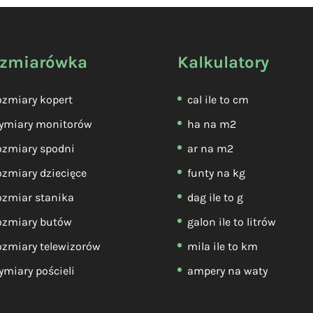
zmiarówka
Kalkulatory
zmiary kopert
cal ile to cm
ymiary monitorów
ha na m2
ozmiary spodni
ar na m2
zmiary dziecięce
funty na kg
ozmiar stanika
dag ile to g
ozmiary butów
galon ile to litrów
zmiary telewizorów
mila ile to km
miary pościeli
ampery na waty