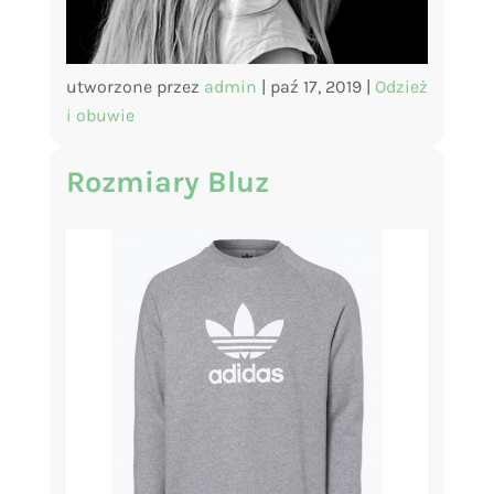
utworzone przez
admin
|
paź 17, 2019
|
Odzież
i obuwie
Rozmiary Bluz