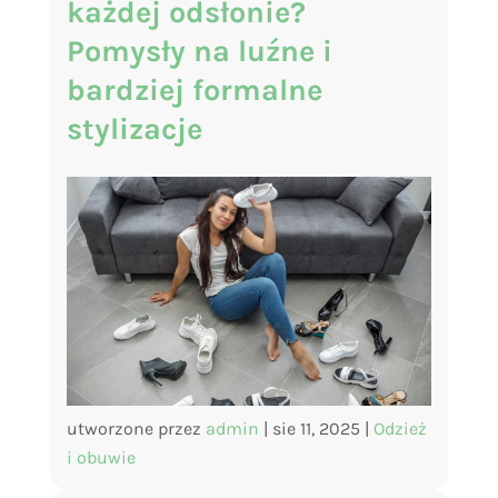
każdej odsłonie?
Pomysły na luźne i
bardziej formalne
stylizacje
utworzone przez
admin
|
sie 11, 2025
|
Odzież
i obuwie