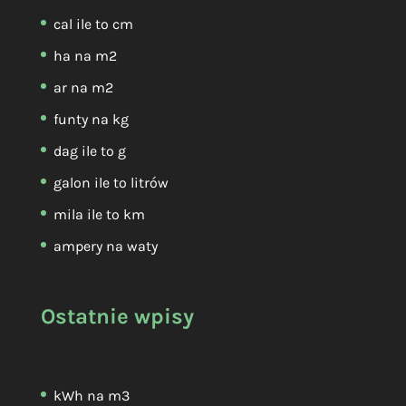
cal ile to cm
ha na m2
ar na m2
funty na kg
dag ile to g
galon ile to litrów
mila ile to km
ampery na waty
Ostatnie wpisy
kWh na m3