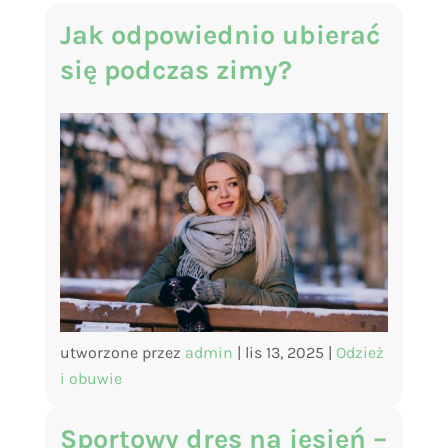
Jak odpowiednio ubierać
się podczas zimy?
utworzone przez
admin
|
lis 13, 2025
|
Odzież
i obuwie
Sportowy dres na jesień –