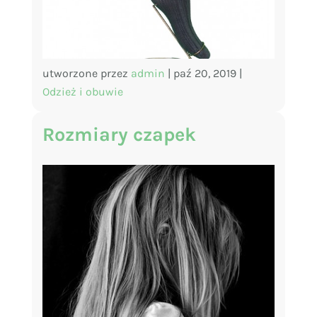
utworzone przez
admin
|
paź 20, 2019
|
Odzież i obuwie
Rozmiary czapek