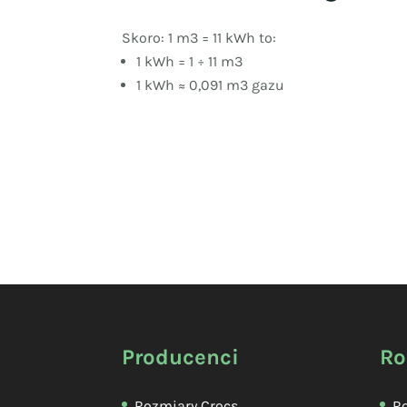
Skoro: 1 m3 = 11 kWh to:
1 kWh = 1 ÷ 11 m3
1 kWh ≈ 0,091 m3 gazu
Producenci
Ro
Rozmiary Crocs
Ro