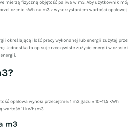
owe mierzą fizyczną objętość paliwa w m3. Aby użytkownik móg
 przeliczenie kWh na m3 z wykorzystaniem wartości opałowej
gii określającą ilość pracy wykonanej lub energii zużytej pr
ę. Jednostka ta opisuje rzeczywiste zużycie energii w czasie
energii.
m3?
ość opałowa wynosi przeciętnie: 1 m3 gazu ≈ 10–11,5 kWh
ną wartość 11 kWh/m3
na m3