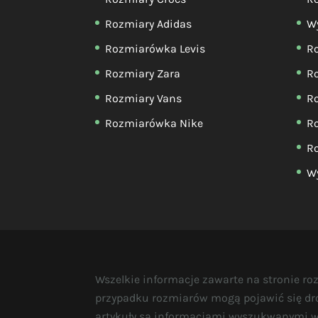
Rozmiary Adidas
W
Rozmiarówka Levis
R
Rozmiary Zara
Ro
Rozmiary Vans
R
Rozmiarówka Nike
R
Ro
Wy
Wszelkie informacje zawarte na stronie ro
przypadku rozmiarów mogą pojawić się dro
artykuły są informacjami wyszukwanymi w 