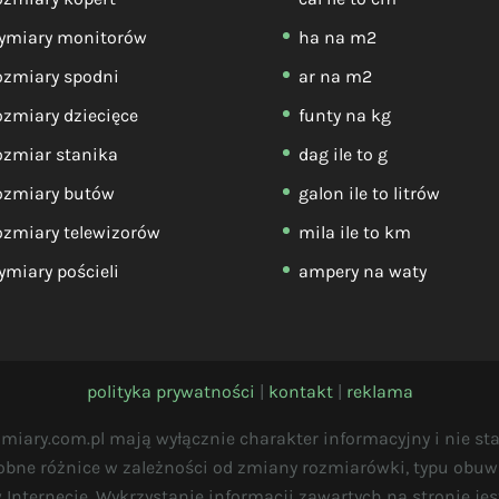
ymiary monitorów
ha na m2
ozmiary spodni
ar na m2
zmiary dziecięce
funty na kg
ozmiar stanika
dag ile to g
ozmiary butów
galon ile to litrów
zmiary telewizorów
mila ile to km
miary pościeli
ampery na waty
polityka prywatności
|
kontakt
|
reklama
zmiary.com.pl mają wyłącznie charakter informacyjny i nie st
bne różnice w zależności od zmiany rozmiarówki, typu obuwia
Internecie. Wykrzystanie informacji zawartych na stronie j