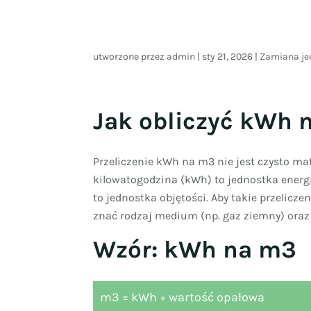
utworzone przez
admin
|
sty 21, 2026
|
Zamiana je
Jak obliczyć kWh 
Przeliczenie kWh na m3 nie jest czysto m
kilowatogodzina (kWh) to jednostka energi
to jednostka objętości. Aby takie przelicze
znać rodzaj medium (np. gaz ziemny) oraz
Wzór: kWh na m3
m3 = kWh ÷ wartość opałowa