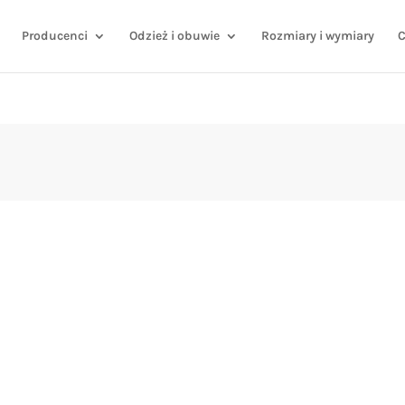
Producenci
Odzież i obuwie
Rozmiary i wymiary
C