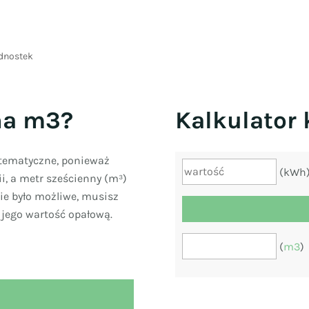
dnostek
na m3?
Kalkulator
atematyczne, ponieważ
(kWh
i, a metr sześcienny (m³)
nie było możliwe, musisz
 jego wartość opałową.
(
m3
)