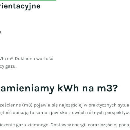
rientacyjne
):
 kWh/m³. Dokładna wartość
cy gazu.
j zamieniamy kWh na m3?
eścienne (m3) pojawia się najczęściej w praktycznych sytuac
bjętość opisują to samo zjawisko z dwóch różnych perspektyw.
iczenie gazu ziemnego. Dostawcy energii coraz częściej poda