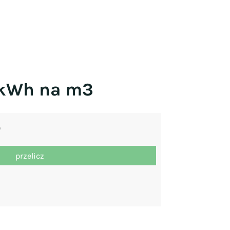
 kWh na m3
)