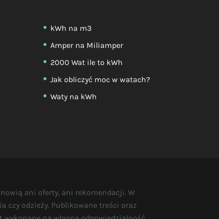
kWh na m3
Amper na Miliamper
2000 Wat ile to kWh
Jak obliczyć moc w watach?
Waty na kWh
anowią ani oferty, ani rekomendacji. W
 czy odzieży. Publikowane treści oraz
est wykonane na własną odpowiedzialność.