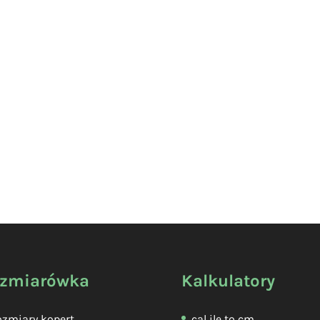
zmiarówka
Kalkulatory
zmiary kopert
cal ile to cm