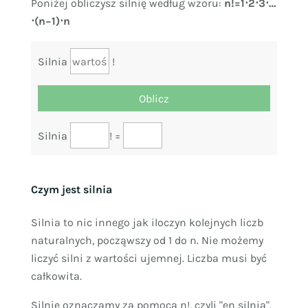
Poniżej obliczysz silnię według wzoru:
n!=1⋅2⋅3⋅…
⋅(n−1)⋅n
Silnia
!
Silnia
! =
Czym jest silnia
Silnia to nic innego jak iloczyn kolejnych liczb
naturalnych, począwszy od 1 do n. Nie możemy
liczyć silni z wartości ujemnej. Liczba musi być
całkowita.
Silnię oznaczamy za pomocą n!, czyli "en silnia".