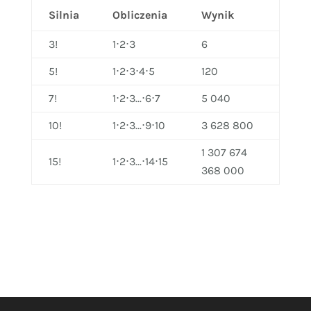
Silnia
Obliczenia
Wynik
3!
1⋅2⋅3
6
5!
1⋅2⋅3⋅4⋅5
120
7!
1⋅2⋅3...⋅6⋅7
5 040
10!
1⋅2⋅3...⋅9⋅10
3 628 800
1 307 674
15!
1⋅2⋅3...⋅14⋅15
368 000