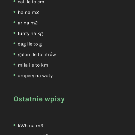
cal ile to cm
ha na m2
ar na m2
funty na kg
dag ile to g
galon ile to litrów
mila ile to km
ampery na waty
Ostatnie wpisy
kWh na m3