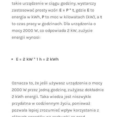
takie urządzenie w ciągu godziny, wystarczy
zastosować prosty wzór:
E = P * t
, gdzie
E
to
energia w kWh,
P
to moc w kilowatach (kW), a
t
to czas pracy w godzinach. Dla urządzenia o
mocy 2000 W, co odpowiada 2 kW, zużycie
energii wynosi:
E = 2 kW * 1 h = 2 kWh
Oznacza to, że jeśli używasz urządzenia o mocy
2000 W przez jedną godzinę, zużyjesz dokładnie
2 kWh energii. Taka wiedza jest niezwykle
przydatna w codziennym życiu, ponieważ
pozwala lepiej zrozumieć wpływ korzystania z
różnych sprzętów na rachunki za prąd.